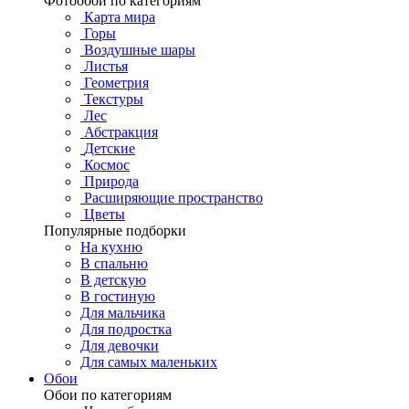
Фотообои по категориям
Карта мира
Горы
Воздушные шары
Листья
Геометрия
Текстуры
Лес
Абстракция
Детские
Космос
Природа
Расширяющие пространство
Цветы
Популярные подборки
На кухню
В спальню
В детскую
В гостиную
Для мальчика
Для подростка
Для девочки
Для самых маленьких
Обои
Обои по категориям