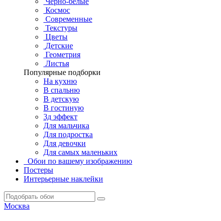
Черно-белые
Космос
Современные
Текстуры
Цветы
Детские
Геометрия
Листья
Популярные подборки
На кухню
В спальню
В детскую
В гостиную
3д эффект
Для мальчика
Для подростка
Для девочки
Для самых маленьких
Обои по вашему изображению
Постеры
Интерьерные наклейки
Москва