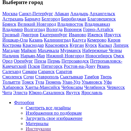
Выберите город
Москва
Санкт-Петербург
Абакан
Анадырь
Архангельск
Астрахань
Барнаул
Белгород
Биробиджан
Благовещенск
Брянск
Великий Новгород
Владивосток
Владикавказ
Владимир
Волгоград
Вологда
Воронеж
Горно-Алтайск
Грозный
Дмитров
Екатеринбург
Иваново
Ижевск
Иркутск
Йошкар-Ола
Казань
Калининград
Калуга
Кемерово
Киров
Кострома
Краснодар
Красноярск
Курган
Курск
Кызыл
Липецк
Магадан
Майкоп
Махачкала
Мурманск
Набережные Челны
Нальчик
Нарьян-Мар
Нижний Новгород
Новосибирск
Омск
Орел
Оренбург
Пенза
Пермь
Петрозаводск
Петропавловск-
Камчатский
Псков
Пятигорск
Ростов-на-Дону
Рязань
Салехард
Самара
Саранск
Саратов
Смоленск
Сочи
Ставрополь
Сыктывкар
Тамбов
Тверь
Тольятти
Томск
Тула
Тюмень
Улан-Удэ
Ульяновск
Уфа
Хабаровск
Ханты-Мансийск
Чебоксары
Челябинск
Черкесск
Чита
Элиста
Южно-Сахалинск
Якутск
Ярославль
Фотообои
Смотреть все дизайны
Изображения по подборкам
Загрузить свое изображение
Материалы
Инструкции