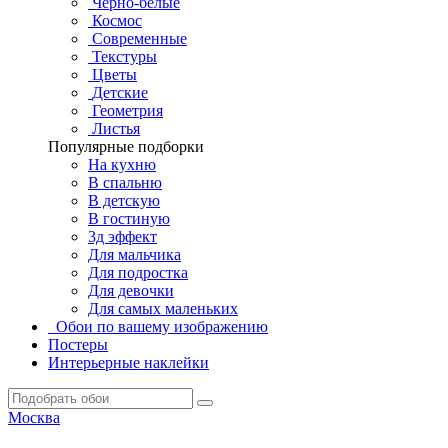
Черно-белые
Космос
Современные
Текстуры
Цветы
Детские
Геометрия
Листья
Популярные подборки
На кухню
В спальню
В детскую
В гостиную
3д эффект
Для мальчика
Для подростка
Для девочки
Для самых маленьких
Обои по вашему изображению
Постеры
Интерьерные наклейки
Москва