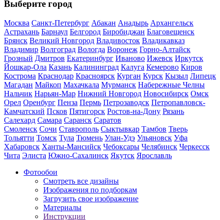
Выберите город
Москва
Санкт-Петербург
Абакан
Анадырь
Архангельск
Астрахань
Барнаул
Белгород
Биробиджан
Благовещенск
Брянск
Великий Новгород
Владивосток
Владикавказ
Владимир
Волгоград
Вологда
Воронеж
Горно-Алтайск
Грозный
Дмитров
Екатеринбург
Иваново
Ижевск
Иркутск
Йошкар-Ола
Казань
Калининград
Калуга
Кемерово
Киров
Кострома
Краснодар
Красноярск
Курган
Курск
Кызыл
Липецк
Магадан
Майкоп
Махачкала
Мурманск
Набережные Челны
Нальчик
Нарьян-Мар
Нижний Новгород
Новосибирск
Омск
Орел
Оренбург
Пенза
Пермь
Петрозаводск
Петропавловск-
Камчатский
Псков
Пятигорск
Ростов-на-Дону
Рязань
Салехард
Самара
Саранск
Саратов
Смоленск
Сочи
Ставрополь
Сыктывкар
Тамбов
Тверь
Тольятти
Томск
Тула
Тюмень
Улан-Удэ
Ульяновск
Уфа
Хабаровск
Ханты-Мансийск
Чебоксары
Челябинск
Черкесск
Чита
Элиста
Южно-Сахалинск
Якутск
Ярославль
Фотообои
Смотреть все дизайны
Изображения по подборкам
Загрузить свое изображение
Материалы
Инструкции