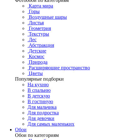
Фотообои по категориям
Карта мира
Горы
Воздушные шары
Листья
Геометрия
Текстуры
Лес
Абстракция
Детские
Космос
Природа
Расширяющие пространство
Цветы
Популярные подборки
На кухню
В спальню
В детскую
В гостиную
Для мальчика
Для подростка
Для девочки
Для самых маленьких
Обои
Обои по категориям