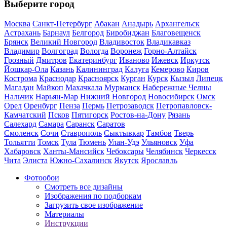
Выберите город
Москва
Санкт-Петербург
Абакан
Анадырь
Архангельск
Астрахань
Барнаул
Белгород
Биробиджан
Благовещенск
Брянск
Великий Новгород
Владивосток
Владикавказ
Владимир
Волгоград
Вологда
Воронеж
Горно-Алтайск
Грозный
Дмитров
Екатеринбург
Иваново
Ижевск
Иркутск
Йошкар-Ола
Казань
Калининград
Калуга
Кемерово
Киров
Кострома
Краснодар
Красноярск
Курган
Курск
Кызыл
Липецк
Магадан
Майкоп
Махачкала
Мурманск
Набережные Челны
Нальчик
Нарьян-Мар
Нижний Новгород
Новосибирск
Омск
Орел
Оренбург
Пенза
Пермь
Петрозаводск
Петропавловск-
Камчатский
Псков
Пятигорск
Ростов-на-Дону
Рязань
Салехард
Самара
Саранск
Саратов
Смоленск
Сочи
Ставрополь
Сыктывкар
Тамбов
Тверь
Тольятти
Томск
Тула
Тюмень
Улан-Удэ
Ульяновск
Уфа
Хабаровск
Ханты-Мансийск
Чебоксары
Челябинск
Черкесск
Чита
Элиста
Южно-Сахалинск
Якутск
Ярославль
Фотообои
Смотреть все дизайны
Изображения по подборкам
Загрузить свое изображение
Материалы
Инструкции