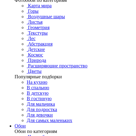
Фотообои по категориям
Карта мира
Горы
Воздушные шары
Листья
Геометрия
Текстуры
Лес
Абстракция
Детские
Космос
Природа
Расширяющие пространство
Цветы
Популярные подборки
На кухню
В спальню
В детскую
В гостиную
Для мальчика
Для подростка
Для девочки
Для самых маленьких
Обои
Обои по категориям