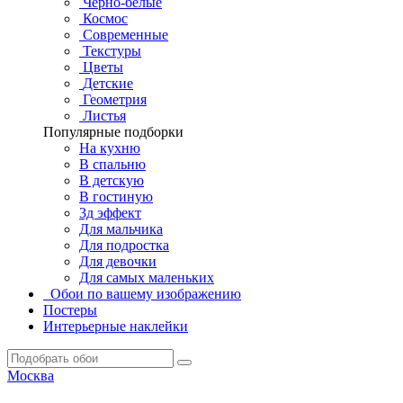
Черно-белые
Космос
Современные
Текстуры
Цветы
Детские
Геометрия
Листья
Популярные подборки
На кухню
В спальню
В детскую
В гостиную
3д эффект
Для мальчика
Для подростка
Для девочки
Для самых маленьких
Обои по вашему изображению
Постеры
Интерьерные наклейки
Москва