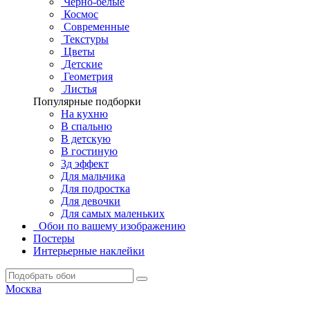
Черно-белые
Космос
Современные
Текстуры
Цветы
Детские
Геометрия
Листья
Популярные подборки
На кухню
В спальню
В детскую
В гостиную
3д эффект
Для мальчика
Для подростка
Для девочки
Для самых маленьких
Обои по вашему изображению
Постеры
Интерьерные наклейки
Москва