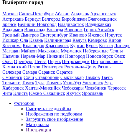
Выберите город
Москва
Санкт-Петербург
Абакан
Анадырь
Архангельск
Астрахань
Барнаул
Белгород
Биробиджан
Благовещенск
Брянск
Великий Новгород
Владивосток
Владикавказ
Владимир
Волгоград
Вологда
Воронеж
Горно-Алтайск
Грозный
Дмитров
Екатеринбург
Иваново
Ижевск
Иркутск
Йошкар-Ола
Казань
Калининград
Калуга
Кемерово
Киров
Кострома
Краснодар
Красноярск
Курган
Курск
Кызыл
Липецк
Магадан
Майкоп
Махачкала
Мурманск
Набережные Челны
Нальчик
Нарьян-Мар
Нижний Новгород
Новосибирск
Омск
Орел
Оренбург
Пенза
Пермь
Петрозаводск
Петропавловск-
Камчатский
Псков
Пятигорск
Ростов-на-Дону
Рязань
Салехард
Самара
Саранск
Саратов
Смоленск
Сочи
Ставрополь
Сыктывкар
Тамбов
Тверь
Тольятти
Томск
Тула
Тюмень
Улан-Удэ
Ульяновск
Уфа
Хабаровск
Ханты-Мансийск
Чебоксары
Челябинск
Черкесск
Чита
Элиста
Южно-Сахалинск
Якутск
Ярославль
Фотообои
Смотреть все дизайны
Изображения по подборкам
Загрузить свое изображение
Материалы
Инструкции