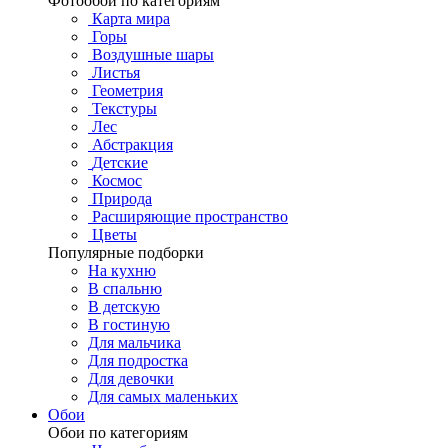
Фотообои по категориям
Карта мира
Горы
Воздушные шары
Листья
Геометрия
Текстуры
Лес
Абстракция
Детские
Космос
Природа
Расширяющие пространство
Цветы
Популярные подборки
На кухню
В спальню
В детскую
В гостиную
Для мальчика
Для подростка
Для девочки
Для самых маленьких
Обои
Обои по категориям