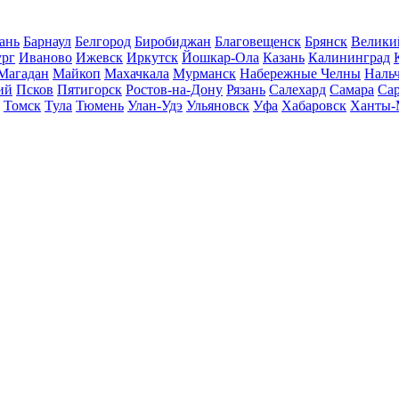
ань
Барнаул
Белгород
Биробиджан
Благовещенск
Брянск
Велики
ург
Иваново
Ижевск
Иркутск
Йошкар-Ола
Казань
Калининград
Магадан
Майкоп
Махачкала
Мурманск
Набережные Челны
Наль
ий
Псков
Пятигорск
Ростов-на-Дону
Рязань
Салехард
Самара
Са
Томск
Тула
Тюмень
Улан-Удэ
Ульяновск
Уфа
Хабаровск
Ханты-