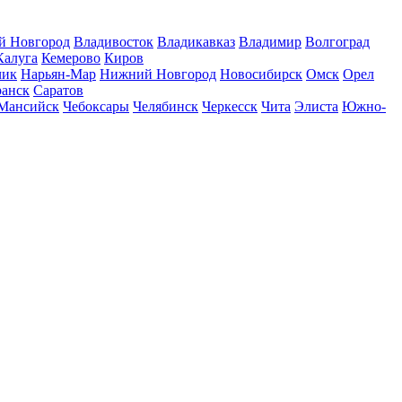
й Новгород
Владивосток
Владикавказ
Владимир
Волгоград
Калуга
Кемерово
Киров
чик
Нарьян-Мар
Нижний Новгород
Новосибирск
Омск
Орел
ранск
Саратов
Мансийск
Чебоксары
Челябинск
Черкесск
Чита
Элиста
Южно-