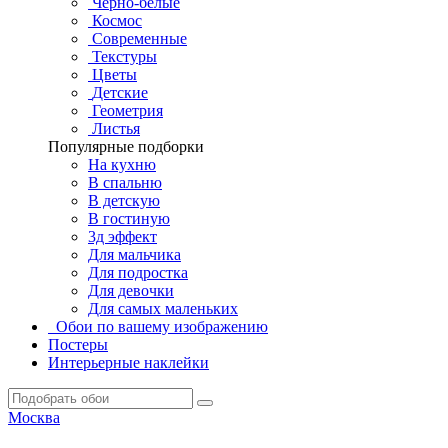
Черно-белые
Космос
Современные
Текстуры
Цветы
Детские
Геометрия
Листья
Популярные подборки
На кухню
В спальню
В детскую
В гостиную
3д эффект
Для мальчика
Для подростка
Для девочки
Для самых маленьких
Обои по вашему изображению
Постеры
Интерьерные наклейки
Москва