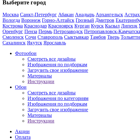
Выберите город
Москва
Санкт-Петербург
Абакан
Анадырь
Архангельск
Астрах
Вологда
Воронеж
Горно-Алтайск
Грозный
Дмитров
Екатеринб
Кострома
Краснодар
Красноярск
Курган
Курск
Кызыл
Липецк
Оренбург
Пенза
Пермь
Петрозаводск
Петропавловск-Камчатск
Смоленск
Сочи
Ставрополь
Сыктывкар
Тамбов
Тверь
Тольятти
Сахалинск
Якутск
Ярославль
Фотообои
Смотреть все дизайны
Изображения по подборкам
Загрузить свое изображение
Материалы
Инструкции
Обои
Смотреть все дизайны
Изображения по категориям
Изображения по подборкам
Загрузить свое изображение
Материалы
Инструкции
Акции
Оплата