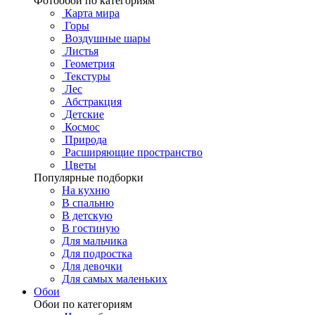
Фотообои по категориям
Карта мира
Горы
Воздушные шары
Листья
Геометрия
Текстуры
Лес
Абстракция
Детские
Космос
Природа
Расширяющие пространство
Цветы
Популярные подборки
На кухню
В спальню
В детскую
В гостиную
Для мальчика
Для подростка
Для девочки
Для самых маленьких
Обои
Обои по категориям