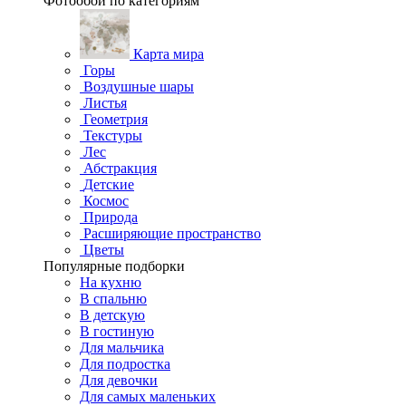
Фотообои по категориям
Карта мира
Горы
Воздушные шары
Листья
Геометрия
Текстуры
Лес
Абстракция
Детские
Космос
Природа
Расширяющие пространство
Цветы
Популярные подборки
На кухню
В спальню
В детскую
В гостиную
Для мальчика
Для подростка
Для девочки
Для самых маленьких