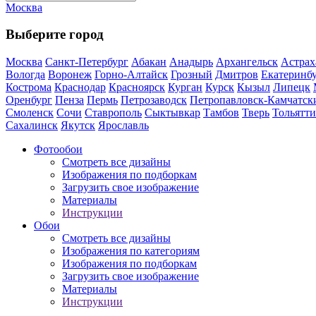
Москва
Выберите город
Москва
Санкт-Петербург
Абакан
Анадырь
Архангельск
Астрах
Вологда
Воронеж
Горно-Алтайск
Грозный
Дмитров
Екатеринб
Кострома
Краснодар
Красноярск
Курган
Курск
Кызыл
Липецк
Оренбург
Пенза
Пермь
Петрозаводск
Петропавловск-Камчатск
Смоленск
Сочи
Ставрополь
Сыктывкар
Тамбов
Тверь
Тольятти
Сахалинск
Якутск
Ярославль
Фотообои
Смотреть все дизайны
Изображения по подборкам
Загрузить свое изображение
Материалы
Инструкции
Обои
Смотреть все дизайны
Изображения по категориям
Изображения по подборкам
Загрузить свое изображение
Материалы
Инструкции