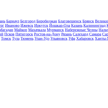
ань
Барнаул
Белгород
Биробиджан
Благовещенск
Брянск
Велики
ург
Иваново
Ижевск
Иркутск
Йошкар-Ола
Казань
Калининград
Магадан
Майкоп
Махачкала
Мурманск
Набережные Челны
Наль
ий
Псков
Пятигорск
Ростов-на-Дону
Рязань
Салехард
Самара
Са
Томск
Тула
Тюмень
Улан-Удэ
Ульяновск
Уфа
Хабаровск
Ханты-