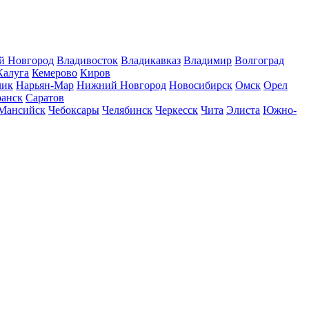
й Новгород
Владивосток
Владикавказ
Владимир
Волгоград
Калуга
Кемерово
Киров
чик
Нарьян-Мар
Нижний Новгород
Новосибирск
Омск
Орел
ранск
Саратов
Мансийск
Чебоксары
Челябинск
Черкесск
Чита
Элиста
Южно-