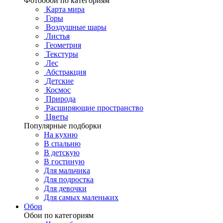
Фотообои по категориям
Карта мира
Горы
Воздушные шары
Листья
Геометрия
Текстуры
Лес
Абстракция
Детские
Космос
Природа
Расширяющие пространство
Цветы
Популярные подборки
На кухню
В спальню
В детскую
В гостиную
Для мальчика
Для подростка
Для девочки
Для самых маленьких
Обои
Обои по категориям