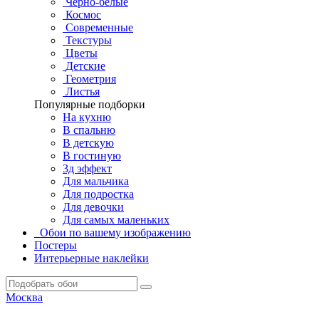
Черно-белые
Космос
Современные
Текстуры
Цветы
Детские
Геометрия
Листья
Популярные подборки
На кухню
В спальню
В детскую
В гостиную
3д эффект
Для мальчика
Для подростка
Для девочки
Для самых маленьких
Обои по вашему изображению
Постеры
Интерьерные наклейки
Москва