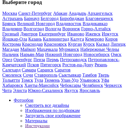
Выберите город
Москва
Санкт-Петербург
Абакан
Анадырь
Архангельск
Астрахань
Барнаул
Белгород
Биробиджан
Благовещенск
Брянск
Великий Новгород
Владивосток
Владикавказ
Владимир
Волгоград
Вологда
Воронеж
Горно-Алтайск
Грозный
Дмитров
Екатеринбург
Иваново
Ижевск
Иркутск
Йошкар-Ола
Казань
Калининград
Калуга
Кемерово
Киров
Кострома
Краснодар
Красноярск
Курган
Курск
Кызыл
Липецк
Магадан
Майкоп
Махачкала
Мурманск
Набережные Челны
Нальчик
Нарьян-Мар
Нижний Новгород
Новосибирск
Омск
Орел
Оренбург
Пенза
Пермь
Петрозаводск
Петропавловск-
Камчатский
Псков
Пятигорск
Ростов-на-Дону
Рязань
Салехард
Самара
Саранск
Саратов
Смоленск
Сочи
Ставрополь
Сыктывкар
Тамбов
Тверь
Тольятти
Томск
Тула
Тюмень
Улан-Удэ
Ульяновск
Уфа
Хабаровск
Ханты-Мансийск
Чебоксары
Челябинск
Черкесск
Чита
Элиста
Южно-Сахалинск
Якутск
Ярославль
Фотообои
Смотреть все дизайны
Изображения по подборкам
Загрузить свое изображение
Материалы
Инструкции