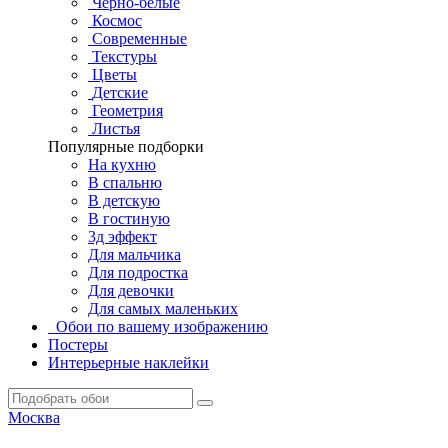
Черно-белые
Космос
Современные
Текстуры
Цветы
Детские
Геометрия
Листья
Популярные подборки
На кухню
В спальню
В детскую
В гостиную
3д эффект
Для мальчика
Для подростка
Для девочки
Для самых маленьких
Обои по вашему изображению
Постеры
Интерьерные наклейки
Москва