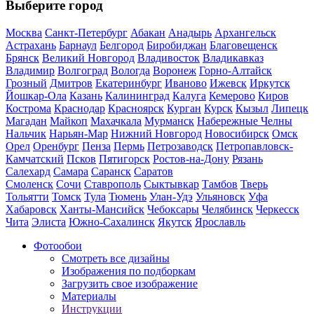
Выберите город
Москва
Санкт-Петербург
Абакан
Анадырь
Архангельск
Астрахань
Барнаул
Белгород
Биробиджан
Благовещенск
Брянск
Великий Новгород
Владивосток
Владикавказ
Владимир
Волгоград
Вологда
Воронеж
Горно-Алтайск
Грозный
Дмитров
Екатеринбург
Иваново
Ижевск
Иркутск
Йошкар-Ола
Казань
Калининград
Калуга
Кемерово
Киров
Кострома
Краснодар
Красноярск
Курган
Курск
Кызыл
Липецк
Магадан
Майкоп
Махачкала
Мурманск
Набережные Челны
Нальчик
Нарьян-Мар
Нижний Новгород
Новосибирск
Омск
Орел
Оренбург
Пенза
Пермь
Петрозаводск
Петропавловск-
Камчатский
Псков
Пятигорск
Ростов-на-Дону
Рязань
Салехард
Самара
Саранск
Саратов
Смоленск
Сочи
Ставрополь
Сыктывкар
Тамбов
Тверь
Тольятти
Томск
Тула
Тюмень
Улан-Удэ
Ульяновск
Уфа
Хабаровск
Ханты-Мансийск
Чебоксары
Челябинск
Черкесск
Чита
Элиста
Южно-Сахалинск
Якутск
Ярославль
Фотообои
Смотреть все дизайны
Изображения по подборкам
Загрузить свое изображение
Материалы
Инструкции