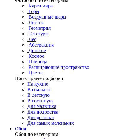
Фотообои по категориям
Карта мира
Горы
Воздушные шары
Листья
Геометрия
Текстуры
Лес
Абстракция
Детские
Космос
Природа
Расширяющие пространство
Цветы
Популярные подборки
На кухню
В спальню
В детскую
В гостиную
Для мальчика
Для подростка
Для девочки
Для самых маленьких
Обои
Обои по категориям