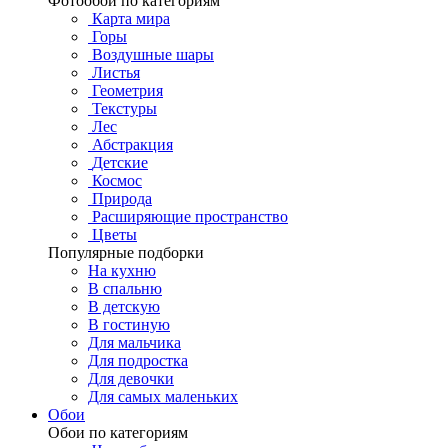
Фотообои по категориям
Карта мира
Горы
Воздушные шары
Листья
Геометрия
Текстуры
Лес
Абстракция
Детские
Космос
Природа
Расширяющие пространство
Цветы
Популярные подборки
На кухню
В спальню
В детскую
В гостиную
Для мальчика
Для подростка
Для девочки
Для самых маленьких
Обои
Обои по категориям