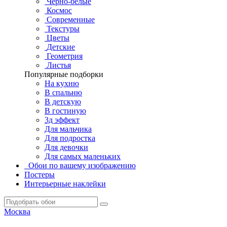
Черно-белые
Космос
Современные
Текстуры
Цветы
Детские
Геометрия
Листья
Популярные подборки
На кухню
В спальню
В детскую
В гостиную
3д эффект
Для мальчика
Для подростка
Для девочки
Для самых маленьких
Обои по вашему изображению
Постеры
Интерьерные наклейки
Москва