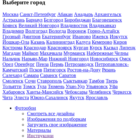
Выберите город
Москва
Санкт-Петербург
Абакан
Анадырь
Архангельск
Астрахань
Барнаул
Белгород
Биробиджан
Благовещенск
Брянск
Великий Новгород
Владивосток
Владикавказ
Владимир
Волгоград
Вологда
Воронеж
Горно-Алтайск
Грозный
Дмитров
Екатеринбург
Иваново
Ижевск
Иркутск
Йошкар-Ола
Казань
Калининград
Калуга
Кемерово
Киров
Кострома
Краснодар
Красноярск
Курган
Курск
Кызыл
Липецк
Магадан
Майкоп
Махачкала
Мурманск
Набережные Челны
Нальчик
Нарьян-Мар
Нижний Новгород
Новосибирск
Омск
Орел
Оренбург
Пенза
Пермь
Петрозаводск
Петропавловск-
Камчатский
Псков
Пятигорск
Ростов-на-Дону
Рязань
Салехард
Самара
Саранск
Саратов
Смоленск
Сочи
Ставрополь
Сыктывкар
Тамбов
Тверь
Тольятти
Томск
Тула
Тюмень
Улан-Удэ
Ульяновск
Уфа
Хабаровск
Ханты-Мансийск
Чебоксары
Челябинск
Черкесск
Чита
Элиста
Южно-Сахалинск
Якутск
Ярославль
Фотообои
Смотреть все дизайны
Изображения по подборкам
Загрузить свое изображение
Материалы
Инструкции