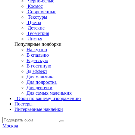
Черно-белые
Космос
Современные
Текстуры
Цветы
Детские
Геометрия
Листья
Популярные подборки
На кухню
В спальню
В детскую
В гостиную
3д эффект
Для мальчика
Для подростка
Для девочки
Для самых маленьких
Обои по вашему изображению
Постеры
Интерьерные наклейки
Москва