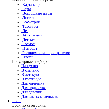
Фотообои по категориям
Карта мира
Горы
Воздушные шары
Листья
Геометрия
Текстуры
Лес
Абстракция
Детские
Космос
Природа
Расширяющие пространство
Цветы
Популярные подборки
На кухню
В спальню
В детскую
В гостиную
Для мальчика
Для подростка
Для девочки
Для самых маленьких
Обои
Обои по категориям