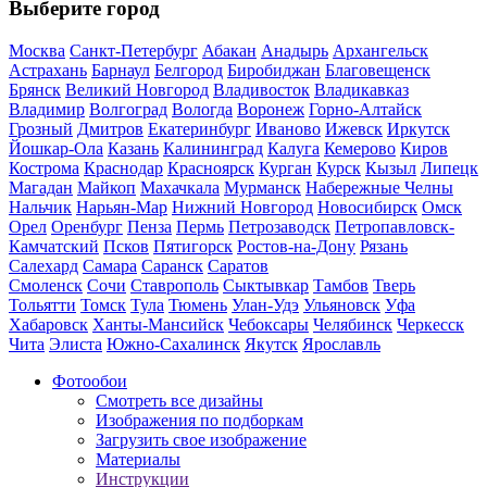
Выберите город
Москва
Санкт-Петербург
Абакан
Анадырь
Архангельск
Астрахань
Барнаул
Белгород
Биробиджан
Благовещенск
Брянск
Великий Новгород
Владивосток
Владикавказ
Владимир
Волгоград
Вологда
Воронеж
Горно-Алтайск
Грозный
Дмитров
Екатеринбург
Иваново
Ижевск
Иркутск
Йошкар-Ола
Казань
Калининград
Калуга
Кемерово
Киров
Кострома
Краснодар
Красноярск
Курган
Курск
Кызыл
Липецк
Магадан
Майкоп
Махачкала
Мурманск
Набережные Челны
Нальчик
Нарьян-Мар
Нижний Новгород
Новосибирск
Омск
Орел
Оренбург
Пенза
Пермь
Петрозаводск
Петропавловск-
Камчатский
Псков
Пятигорск
Ростов-на-Дону
Рязань
Салехард
Самара
Саранск
Саратов
Смоленск
Сочи
Ставрополь
Сыктывкар
Тамбов
Тверь
Тольятти
Томск
Тула
Тюмень
Улан-Удэ
Ульяновск
Уфа
Хабаровск
Ханты-Мансийск
Чебоксары
Челябинск
Черкесск
Чита
Элиста
Южно-Сахалинск
Якутск
Ярославль
Фотообои
Смотреть все дизайны
Изображения по подборкам
Загрузить свое изображение
Материалы
Инструкции