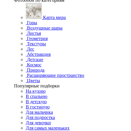
Фотообои по категориям
Карта мира
Горы
Воздушные шары
Листья
Геометрия
Текстуры
Лес
Абстракция
Детские
Космос
Природа
Расширяющие пространство
Цветы
Популярные подборки
На кухню
В спальню
В детскую
В гостиную
Для мальчика
Для подростка
Для девочки
Для самых маленьких