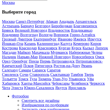
Москва
Выберите город
Москва
Санкт-Петербург
Абакан
Анадырь
Архангельск
Астрахань
Барнаул
Белгород
Биробиджан
Благовещенск
Брянск
Великий Новгород
Владивосток
Владикавказ
Владимир
Волгоград
Вологда
Воронеж
Горно-Алтайск
Грозный
Дмитров
Екатеринбург
Иваново
Ижевск
Иркутск
Йошкар-Ола
Казань
Калининград
Калуга
Кемерово
Киров
Кострома
Краснодар
Красноярск
Курган
Курск
Кызыл
Липецк
Магадан
Майкоп
Махачкала
Мурманск
Набережные Челны
Нальчик
Нарьян-Мар
Нижний Новгород
Новосибирск
Омск
Орел
Оренбург
Пенза
Пермь
Петрозаводск
Петропавловск-
Камчатский
Псков
Пятигорск
Ростов-на-Дону
Рязань
Салехард
Самара
Саранск
Саратов
Смоленск
Сочи
Ставрополь
Сыктывкар
Тамбов
Тверь
Тольятти
Томск
Тула
Тюмень
Улан-Удэ
Ульяновск
Уфа
Хабаровск
Ханты-Мансийск
Чебоксары
Челябинск
Черкесск
Чита
Элиста
Южно-Сахалинск
Якутск
Ярославль
Фотообои
Смотреть все дизайны
Изображения по подборкам
Загрузить свое изображение