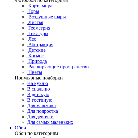
Фотообои по категориям
Карта мира
Горы
Воздушные шары
Листья
Геометрия
Текстуры
Лес
Абстракция
Детские
Космос
Природа
Расширяющие пространство
Цветы
Популярные подборки
На кухню
В спальню
В детскую
В гостиную
Для мальчика
Для подростка
Для девочки
Для самых маленьких
Обои
Обои по категориям