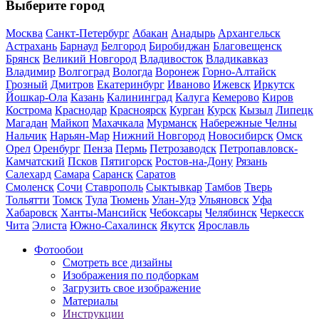
Выберите город
Москва
Санкт-Петербург
Абакан
Анадырь
Архангельск
Астрахань
Барнаул
Белгород
Биробиджан
Благовещенск
Брянск
Великий Новгород
Владивосток
Владикавказ
Владимир
Волгоград
Вологда
Воронеж
Горно-Алтайск
Грозный
Дмитров
Екатеринбург
Иваново
Ижевск
Иркутск
Йошкар-Ола
Казань
Калининград
Калуга
Кемерово
Киров
Кострома
Краснодар
Красноярск
Курган
Курск
Кызыл
Липецк
Магадан
Майкоп
Махачкала
Мурманск
Набережные Челны
Нальчик
Нарьян-Мар
Нижний Новгород
Новосибирск
Омск
Орел
Оренбург
Пенза
Пермь
Петрозаводск
Петропавловск-
Камчатский
Псков
Пятигорск
Ростов-на-Дону
Рязань
Салехард
Самара
Саранск
Саратов
Смоленск
Сочи
Ставрополь
Сыктывкар
Тамбов
Тверь
Тольятти
Томск
Тула
Тюмень
Улан-Удэ
Ульяновск
Уфа
Хабаровск
Ханты-Мансийск
Чебоксары
Челябинск
Черкесск
Чита
Элиста
Южно-Сахалинск
Якутск
Ярославль
Фотообои
Смотреть все дизайны
Изображения по подборкам
Загрузить свое изображение
Материалы
Инструкции