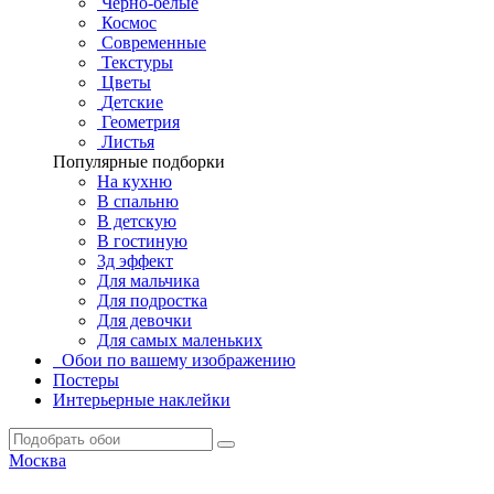
Черно-белые
Космос
Современные
Текстуры
Цветы
Детские
Геометрия
Листья
Популярные подборки
На кухню
В спальню
В детскую
В гостиную
3д эффект
Для мальчика
Для подростка
Для девочки
Для самых маленьких
Обои по вашему изображению
Постеры
Интерьерные наклейки
Москва