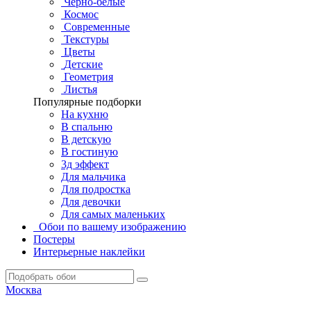
Черно-белые
Космос
Современные
Текстуры
Цветы
Детские
Геометрия
Листья
Популярные подборки
На кухню
В спальню
В детскую
В гостиную
3д эффект
Для мальчика
Для подростка
Для девочки
Для самых маленьких
Обои по вашему изображению
Постеры
Интерьерные наклейки
Москва