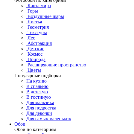
Фотообои по категориям
Карта мира
Горы
Воздушные шары
Листья
Геометрия
Текстуры
Лес
Абстракция
Детские
Космос
Природа
Расширяющие пространство
Цветы
Популярные подборки
На кухню
В спальню
В детскую
В гостиную
Для мальчика
Для подростка
Для девочки
Для самых маленьких
Обои
Обои по категориям