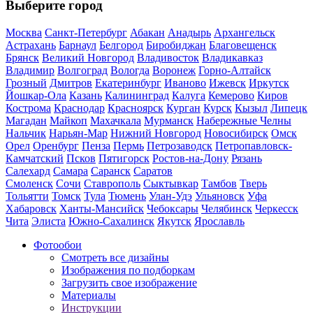
Выберите город
Москва
Санкт-Петербург
Абакан
Анадырь
Архангельск
Астрахань
Барнаул
Белгород
Биробиджан
Благовещенск
Брянск
Великий Новгород
Владивосток
Владикавказ
Владимир
Волгоград
Вологда
Воронеж
Горно-Алтайск
Грозный
Дмитров
Екатеринбург
Иваново
Ижевск
Иркутск
Йошкар-Ола
Казань
Калининград
Калуга
Кемерово
Киров
Кострома
Краснодар
Красноярск
Курган
Курск
Кызыл
Липецк
Магадан
Майкоп
Махачкала
Мурманск
Набережные Челны
Нальчик
Нарьян-Мар
Нижний Новгород
Новосибирск
Омск
Орел
Оренбург
Пенза
Пермь
Петрозаводск
Петропавловск-
Камчатский
Псков
Пятигорск
Ростов-на-Дону
Рязань
Салехард
Самара
Саранск
Саратов
Смоленск
Сочи
Ставрополь
Сыктывкар
Тамбов
Тверь
Тольятти
Томск
Тула
Тюмень
Улан-Удэ
Ульяновск
Уфа
Хабаровск
Ханты-Мансийск
Чебоксары
Челябинск
Черкесск
Чита
Элиста
Южно-Сахалинск
Якутск
Ярославль
Фотообои
Смотреть все дизайны
Изображения по подборкам
Загрузить свое изображение
Материалы
Инструкции