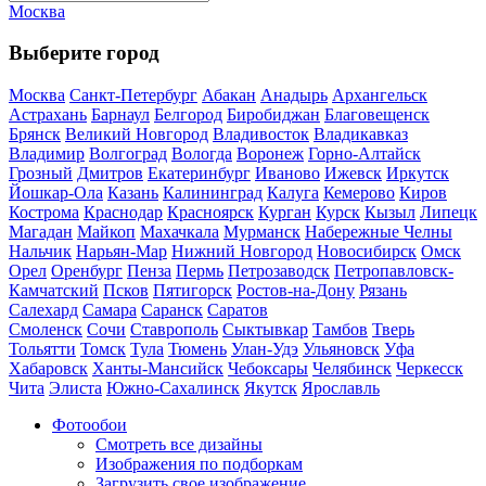
Москва
Выберите город
Москва
Санкт-Петербург
Абакан
Анадырь
Архангельск
Астрахань
Барнаул
Белгород
Биробиджан
Благовещенск
Брянск
Великий Новгород
Владивосток
Владикавказ
Владимир
Волгоград
Вологда
Воронеж
Горно-Алтайск
Грозный
Дмитров
Екатеринбург
Иваново
Ижевск
Иркутск
Йошкар-Ола
Казань
Калининград
Калуга
Кемерово
Киров
Кострома
Краснодар
Красноярск
Курган
Курск
Кызыл
Липецк
Магадан
Майкоп
Махачкала
Мурманск
Набережные Челны
Нальчик
Нарьян-Мар
Нижний Новгород
Новосибирск
Омск
Орел
Оренбург
Пенза
Пермь
Петрозаводск
Петропавловск-
Камчатский
Псков
Пятигорск
Ростов-на-Дону
Рязань
Салехард
Самара
Саранск
Саратов
Смоленск
Сочи
Ставрополь
Сыктывкар
Тамбов
Тверь
Тольятти
Томск
Тула
Тюмень
Улан-Удэ
Ульяновск
Уфа
Хабаровск
Ханты-Мансийск
Чебоксары
Челябинск
Черкесск
Чита
Элиста
Южно-Сахалинск
Якутск
Ярославль
Фотообои
Смотреть все дизайны
Изображения по подборкам
Загрузить свое изображение