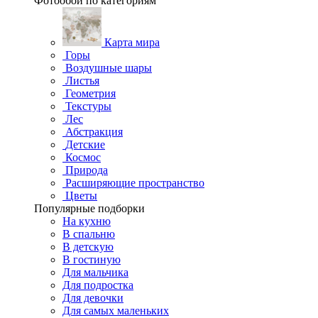
Фотообои по категориям
Карта мира
Горы
Воздушные шары
Листья
Геометрия
Текстуры
Лес
Абстракция
Детские
Космос
Природа
Расширяющие пространство
Цветы
Популярные подборки
На кухню
В спальню
В детскую
В гостиную
Для мальчика
Для подростка
Для девочки
Для самых маленьких