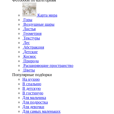
Фотообои по категориям
Карта мира
Горы
Воздушные шары
Листья
Геометрия
Текстуры
Лес
Абстракция
Детские
Космос
Природа
Расширяющие пространство
Цветы
Популярные подборки
На кухню
В спальню
В детскую
В гостиную
Для мальчика
Для подростка
Для девочки
Для самых маленьких