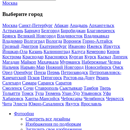
Москва
Выберите город
Москва
Санкт-Петербург
Абакан
Анадырь
Архангельск
Астрахань
Барнаул
Белгород
Биробиджан
Благовещенск
Брянск
Великий Новгород
Владивосток
Владикавказ
Владимир
Волгоград
Вологда
Воронеж
Горно-Алтайск
Грозный
Дмитров
Екатеринбург
Иваново
Ижевск
Иркутск
Йошкар-Ола
Казань
Калининград
Калуга
Кемерово
Киров
Кострома
Краснодар
Красноярск
Курган
Курск
Кызыл
Липецк
Магадан
Майкоп
Махачкала
Мурманск
Набережные Челны
Нальчик
Нарьян-Мар
Нижний Новгород
Новосибирск
Омск
Орел
Оренбург
Пенза
Пермь
Петрозаводск
Петропавловск-
Камчатский
Псков
Пятигорск
Ростов-на-Дону
Рязань
Салехард
Самара
Саранск
Саратов
Смоленск
Сочи
Ставрополь
Сыктывкар
Тамбов
Тверь
Тольятти
Томск
Тула
Тюмень
Улан-Удэ
Ульяновск
Уфа
Хабаровск
Ханты-Мансийск
Чебоксары
Челябинск
Черкесск
Чита
Элиста
Южно-Сахалинск
Якутск
Ярославль
Фотообои
Смотреть все дизайны
Изображения по подборкам
Загрузить свое изображение