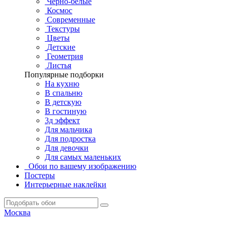
Черно-белые
Космос
Современные
Текстуры
Цветы
Детские
Геометрия
Листья
Популярные подборки
На кухню
В спальню
В детскую
В гостиную
3д эффект
Для мальчика
Для подростка
Для девочки
Для самых маленьких
Обои по вашему изображению
Постеры
Интерьерные наклейки
Москва