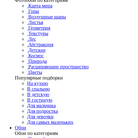
Фотообои по категориям
Карта мира
Горы
Воздушные шары
Листья
Геометрия
Текстуры
Лес
Абстракция
Детские
Космос
Природа
Расширяющие пространство
Цветы
Популярные подборки
На кухню
В спальню
В детскую
В гостиную
Для мальчика
Для подростка
Для девочки
Для самых маленьких
Обои
Обои по категориям