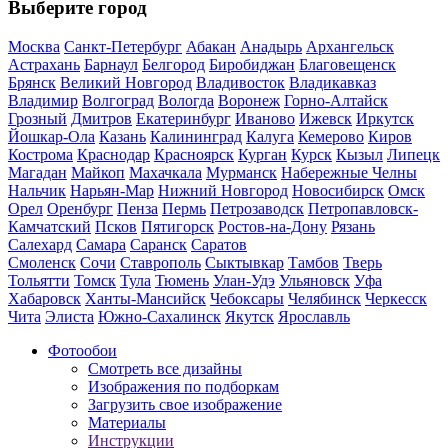
Выберите город
Москва
Санкт-Петербург
Абакан
Анадырь
Архангельск
Астрахань
Барнаул
Белгород
Биробиджан
Благовещенск
Брянск
Великий Новгород
Владивосток
Владикавказ
Владимир
Волгоград
Вологда
Воронеж
Горно-Алтайск
Грозный
Дмитров
Екатеринбург
Иваново
Ижевск
Иркутск
Йошкар-Ола
Казань
Калининград
Калуга
Кемерово
Киров
Кострома
Краснодар
Красноярск
Курган
Курск
Кызыл
Липецк
Магадан
Майкоп
Махачкала
Мурманск
Набережные Челны
Нальчик
Нарьян-Мар
Нижний Новгород
Новосибирск
Омск
Орел
Оренбург
Пенза
Пермь
Петрозаводск
Петропавловск-
Камчатский
Псков
Пятигорск
Ростов-на-Дону
Рязань
Салехард
Самара
Саранск
Саратов
Смоленск
Сочи
Ставрополь
Сыктывкар
Тамбов
Тверь
Тольятти
Томск
Тула
Тюмень
Улан-Удэ
Ульяновск
Уфа
Хабаровск
Ханты-Мансийск
Чебоксары
Челябинск
Черкесск
Чита
Элиста
Южно-Сахалинск
Якутск
Ярославль
Фотообои
Смотреть все дизайны
Изображения по подборкам
Загрузить свое изображение
Материалы
Инструкции