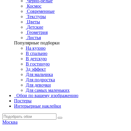
Черно-белые
Космос
Современные
Текстуры
Цветы
Детские
Геометрия
Листья
Популярные подборки
На кухню
В спальню
В детскую
В гостиную
3д эффект
Для мальчика
Для подростка
Для девочки
Для самых маленьких
Обои по вашему изображению
Постеры
Интерьерные наклейки
Москва