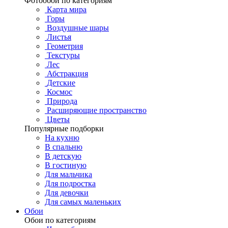
Фотообои по категориям
Карта мира
Горы
Воздушные шары
Листья
Геометрия
Текстуры
Лес
Абстракция
Детские
Космос
Природа
Расширяющие пространство
Цветы
Популярные подборки
На кухню
В спальню
В детскую
В гостиную
Для мальчика
Для подростка
Для девочки
Для самых маленьких
Обои
Обои по категориям