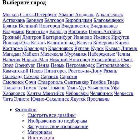
Выберите город
Москва
Санкт-Петербург
Абакан
Анадырь
Архангельск
Астрахань
Барнаул
Белгород
Биробиджан
Благовещенск
Брянск
Великий Новгород
Владивосток
Владикавказ
Владимир
Волгоград
Вологда
Воронеж
Горно-Алтайск
Грозный
Дмитров
Екатеринбург
Иваново
Ижевск
Иркутск
Йошкар-Ола
Казань
Калининград
Калуга
Кемерово
Киров
Кострома
Краснодар
Красноярск
Курган
Курск
Кызыл
Липецк
Магадан
Майкоп
Махачкала
Мурманск
Набережные Челны
Нальчик
Нарьян-Мар
Нижний Новгород
Новосибирск
Омск
Орел
Оренбург
Пенза
Пермь
Петрозаводск
Петропавловск-
Камчатский
Псков
Пятигорск
Ростов-на-Дону
Рязань
Салехард
Самара
Саранск
Саратов
Смоленск
Сочи
Ставрополь
Сыктывкар
Тамбов
Тверь
Тольятти
Томск
Тула
Тюмень
Улан-Удэ
Ульяновск
Уфа
Хабаровск
Ханты-Мансийск
Чебоксары
Челябинск
Черкесск
Чита
Элиста
Южно-Сахалинск
Якутск
Ярославль
Фотообои
Смотреть все дизайны
Изображения по подборкам
Загрузить свое изображение
Материалы
Инструкции