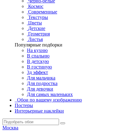
Черно-белые
Космос
Современные
Текстуры
Цветы
Детские
Геометрия
Листья
Популярные подборки
На кухню
В спальню
В детскую
В гостиную
3д эффект
Для мальчика
Для подростка
Для девочки
Для самых маленьких
Обои по вашему изображению
Постеры
Интерьерные наклейки
Москва