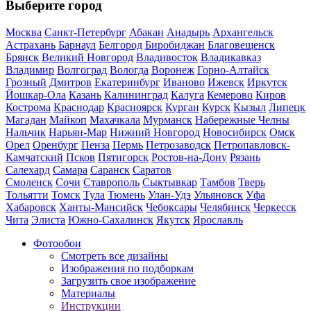
Выберите город
Москва
Санкт-Петербург
Абакан
Анадырь
Архангельск
Астрахань
Барнаул
Белгород
Биробиджан
Благовещенск
Брянск
Великий Новгород
Владивосток
Владикавказ
Владимир
Волгоград
Вологда
Воронеж
Горно-Алтайск
Грозный
Дмитров
Екатеринбург
Иваново
Ижевск
Иркутск
Йошкар-Ола
Казань
Калининград
Калуга
Кемерово
Киров
Кострома
Краснодар
Красноярск
Курган
Курск
Кызыл
Липецк
Магадан
Майкоп
Махачкала
Мурманск
Набережные Челны
Нальчик
Нарьян-Мар
Нижний Новгород
Новосибирск
Омск
Орел
Оренбург
Пенза
Пермь
Петрозаводск
Петропавловск-
Камчатский
Псков
Пятигорск
Ростов-на-Дону
Рязань
Салехард
Самара
Саранск
Саратов
Смоленск
Сочи
Ставрополь
Сыктывкар
Тамбов
Тверь
Тольятти
Томск
Тула
Тюмень
Улан-Удэ
Ульяновск
Уфа
Хабаровск
Ханты-Мансийск
Чебоксары
Челябинск
Черкесск
Чита
Элиста
Южно-Сахалинск
Якутск
Ярославль
Фотообои
Смотреть все дизайны
Изображения по подборкам
Загрузить свое изображение
Материалы
Инструкции