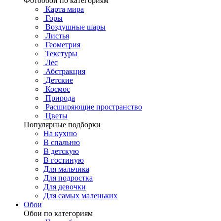
Фотообои по категориям
Карта мира
Горы
Воздушные шары
Листья
Геометрия
Текстуры
Лес
Абстракция
Детские
Космос
Природа
Расширяющие пространство
Цветы
Популярные подборки
На кухню
В спальню
В детскую
В гостиную
Для мальчика
Для подростка
Для девочки
Для самых маленьких
Обои
Обои по категориям