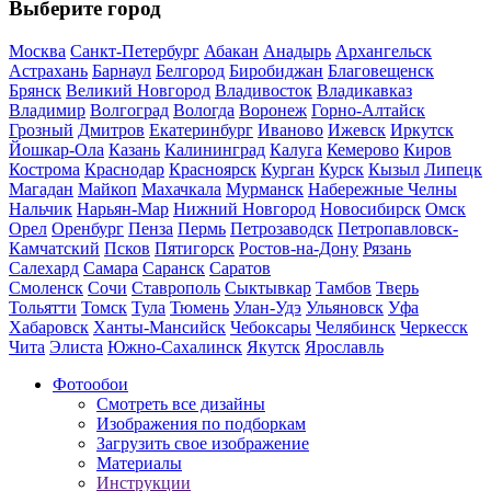
Выберите город
Москва
Санкт-Петербург
Абакан
Анадырь
Архангельск
Астрахань
Барнаул
Белгород
Биробиджан
Благовещенск
Брянск
Великий Новгород
Владивосток
Владикавказ
Владимир
Волгоград
Вологда
Воронеж
Горно-Алтайск
Грозный
Дмитров
Екатеринбург
Иваново
Ижевск
Иркутск
Йошкар-Ола
Казань
Калининград
Калуга
Кемерово
Киров
Кострома
Краснодар
Красноярск
Курган
Курск
Кызыл
Липецк
Магадан
Майкоп
Махачкала
Мурманск
Набережные Челны
Нальчик
Нарьян-Мар
Нижний Новгород
Новосибирск
Омск
Орел
Оренбург
Пенза
Пермь
Петрозаводск
Петропавловск-
Камчатский
Псков
Пятигорск
Ростов-на-Дону
Рязань
Салехард
Самара
Саранск
Саратов
Смоленск
Сочи
Ставрополь
Сыктывкар
Тамбов
Тверь
Тольятти
Томск
Тула
Тюмень
Улан-Удэ
Ульяновск
Уфа
Хабаровск
Ханты-Мансийск
Чебоксары
Челябинск
Черкесск
Чита
Элиста
Южно-Сахалинск
Якутск
Ярославль
Фотообои
Смотреть все дизайны
Изображения по подборкам
Загрузить свое изображение
Материалы
Инструкции