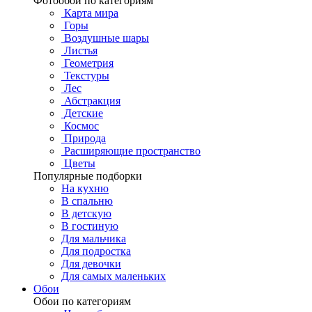
Фотообои по категориям
Карта мира
Горы
Воздушные шары
Листья
Геометрия
Текстуры
Лес
Абстракция
Детские
Космос
Природа
Расширяющие пространство
Цветы
Популярные подборки
На кухню
В спальню
В детскую
В гостиную
Для мальчика
Для подростка
Для девочки
Для самых маленьких
Обои
Обои по категориям