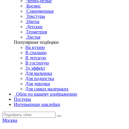
Черно-белые
Космос
Современные
Текстуры
Цветы
Детские
Геометрия
Листья
Популярные подборки
На кухню
В спальню
В детскую
В гостиную
3д эффект
Для мальчика
Для подростка
Для девочки
Для самых маленьких
Обои по вашему изображению
Постеры
Интерьерные наклейки
Москва