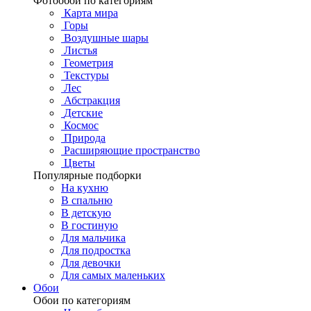
Фотообои по категориям
Карта мира
Горы
Воздушные шары
Листья
Геометрия
Текстуры
Лес
Абстракция
Детские
Космос
Природа
Расширяющие пространство
Цветы
Популярные подборки
На кухню
В спальню
В детскую
В гостиную
Для мальчика
Для подростка
Для девочки
Для самых маленьких
Обои
Обои по категориям