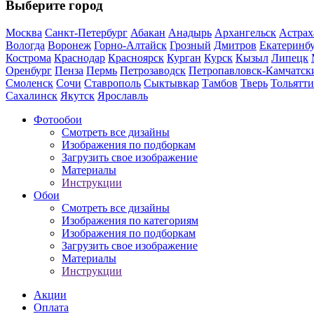
Выберите город
Москва
Санкт-Петербург
Абакан
Анадырь
Архангельск
Астрах
Вологда
Воронеж
Горно-Алтайск
Грозный
Дмитров
Екатеринб
Кострома
Краснодар
Красноярск
Курган
Курск
Кызыл
Липецк
Оренбург
Пенза
Пермь
Петрозаводск
Петропавловск-Камчатск
Смоленск
Сочи
Ставрополь
Сыктывкар
Тамбов
Тверь
Тольятти
Сахалинск
Якутск
Ярославль
Фотообои
Смотреть все дизайны
Изображения по подборкам
Загрузить свое изображение
Материалы
Инструкции
Обои
Смотреть все дизайны
Изображения по категориям
Изображения по подборкам
Загрузить свое изображение
Материалы
Инструкции
Акции
Оплата