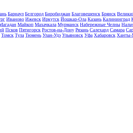
ань
Барнаул
Белгород
Биробиджан
Благовещенск
Брянск
Велики
ург
Иваново
Ижевск
Иркутск
Йошкар-Ола
Казань
Калининград
Магадан
Майкоп
Махачкала
Мурманск
Набережные Челны
Наль
ий
Псков
Пятигорск
Ростов-на-Дону
Рязань
Салехард
Самара
Са
Томск
Тула
Тюмень
Улан-Удэ
Ульяновск
Уфа
Хабаровск
Ханты-