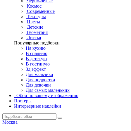
Черно-белые
Космос
Современные
Текстуры
Цветы
Детские
Геометрия
Листья
Популярные подборки
На кухню
В спальню
В детскую
В гостиную
3д эффект
Для мальчика
Для подростка
Для девочки
Для самых маленьких
Обои по вашему изображению
Постеры
Интерьерные наклейки
Москва