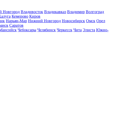
й Новгород
Владивосток
Владикавказ
Владимир
Волгоград
Калуга
Кемерово
Киров
чик
Нарьян-Мар
Нижний Новгород
Новосибирск
Омск
Орел
ранск
Саратов
Мансийск
Чебоксары
Челябинск
Черкесск
Чита
Элиста
Южно-