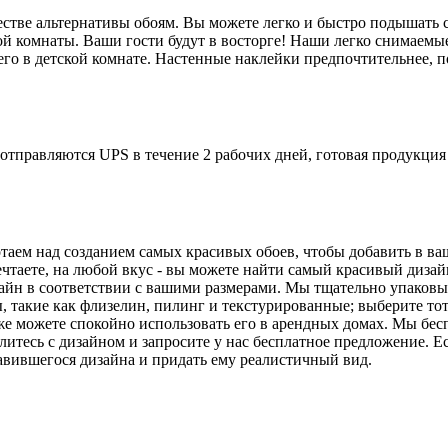
стве альтернативы обоям. Вы можете легко и быстро подышать 
кой комнаты. Ваши гости будут в восторге! Наши легко снимаем
его в детской комнате. Настенные наклейки предпочтительнее, п
отправляются UPS в течение 2 рабочих дней, готовая продукция 
таем над созданием самых красивых обоев, чтобы добавить в в
ечтаете, на любой вкус - вы можете найти самый красивый дизай
йн в соответствии с вашими размерами. Мы тщательно упаковыва
 такие как флизелин, пилинг и текстурированные; выберите тот
же можете спокойно использовать его в арендных домах. Мы бес
литесь с дизайном и запросите у нас бесплатное предложение. Е
авившегося дизайна и придать ему реалистичный вид.