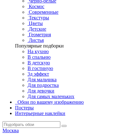
Черно-белые
Космос
Современные
Текстуры
Цветы
Детские
Геометрия
Листья
Популярные подборки
На кухню
В спальню
В детскую
В гостиную
3д эффект
Для мальчика
Для подростка
Для девочки
Для самых маленьких
Обои по вашему изображению
Постеры
Интерьерные наклейки
Москва