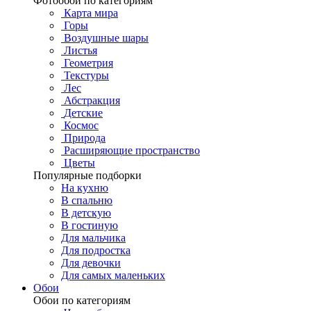
Фотообои по категориям
Карта мира
Горы
Воздушные шары
Листья
Геометрия
Текстуры
Лес
Абстракция
Детские
Космос
Природа
Расширяющие пространство
Цветы
Популярные подборки
На кухню
В спальню
В детскую
В гостиную
Для мальчика
Для подростка
Для девочки
Для самых маленьких
Обои
Обои по категориям