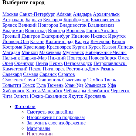
Выберите город
Москва
Санкт-Петербург
Абакан
Анадырь
Архангельск
Астрахань
Барнаул
Белгород
Биробиджан
Благовещенск
Брянск
Великий Новгород
Владивосток
Владикавказ
Владимир
Волгоград
Вологда
Воронеж
Горно-Алтайск
Грозный
Дмитров
Екатеринбург
Иваново
Ижевск
Иркутск
Йошкар-Ола
Казань
Калининград
Калуга
Кемерово
Киров
Кострома
Краснодар
Красноярск
Курган
Курск
Кызыл
Липецк
Магадан
Майкоп
Махачкала
Мурманск
Набережные Челны
Нальчик
Нарьян-Мар
Нижний Новгород
Новосибирск
Омск
Орел
Оренбург
Пенза
Пермь
Петрозаводск
Петропавловск-
Камчатский
Псков
Пятигорск
Ростов-на-Дону
Рязань
Салехард
Самара
Саранск
Саратов
Смоленск
Сочи
Ставрополь
Сыктывкар
Тамбов
Тверь
Тольятти
Томск
Тула
Тюмень
Улан-Удэ
Ульяновск
Уфа
Хабаровск
Ханты-Мансийск
Чебоксары
Челябинск
Черкесск
Чита
Элиста
Южно-Сахалинск
Якутск
Ярославль
Фотообои
Смотреть все дизайны
Изображения по подборкам
Загрузить свое изображение
Материалы
Инструкции