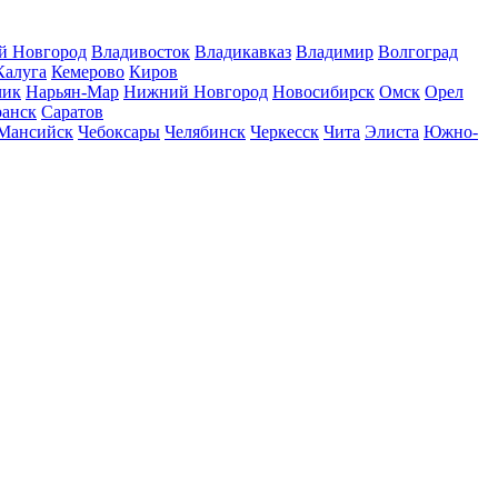
й Новгород
Владивосток
Владикавказ
Владимир
Волгоград
Калуга
Кемерово
Киров
чик
Нарьян-Мар
Нижний Новгород
Новосибирск
Омск
Орел
ранск
Саратов
Мансийск
Чебоксары
Челябинск
Черкесск
Чита
Элиста
Южно-