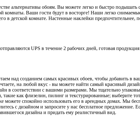
стве альтернативы обоям. Вы можете легко и быстро подышать 
кой комнаты. Ваши гости будут в восторге! Наши легко снимаем
его в детской комнате. Настенные наклейки предпочтительнее, п
отправляются UPS в течение 2 рабочих дней, готовая продукция 
таем над созданием самых красивых обоев, чтобы добавить в в
ечтаете, на любой вкус - вы можете найти самый красивый дизай
йн в соответствии с вашими размерами. Мы тщательно упаковыва
 такие как флизелин, пилинг и текстурированные; выберите тот
же можете спокойно использовать его в арендных домах. Мы бес
литесь с дизайном и запросите у нас бесплатное предложение. Е
авившегося дизайна и придать ему реалистичный вид.