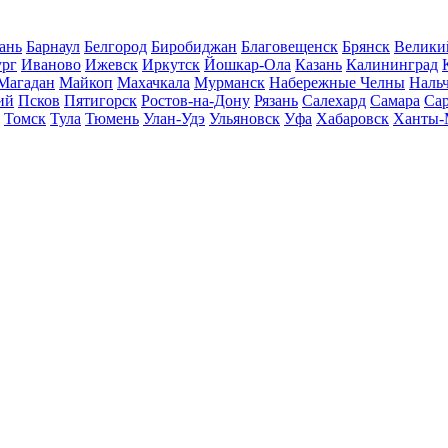
ань
Барнаул
Белгород
Биробиджан
Благовещенск
Брянск
Велики
ург
Иваново
Ижевск
Иркутск
Йошкар-Ола
Казань
Калининград
Магадан
Майкоп
Махачкала
Мурманск
Набережные Челны
Наль
ий
Псков
Пятигорск
Ростов-на-Дону
Рязань
Салехард
Самара
Са
Томск
Тула
Тюмень
Улан-Удэ
Ульяновск
Уфа
Хабаровск
Ханты-