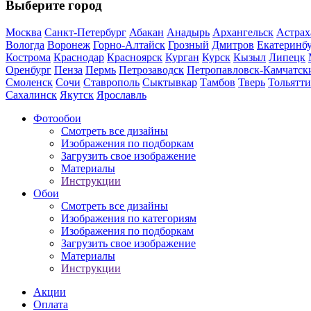
Выберите город
Москва
Санкт-Петербург
Абакан
Анадырь
Архангельск
Астрах
Вологда
Воронеж
Горно-Алтайск
Грозный
Дмитров
Екатеринб
Кострома
Краснодар
Красноярск
Курган
Курск
Кызыл
Липецк
Оренбург
Пенза
Пермь
Петрозаводск
Петропавловск-Камчатск
Смоленск
Сочи
Ставрополь
Сыктывкар
Тамбов
Тверь
Тольятти
Сахалинск
Якутск
Ярославль
Фотообои
Смотреть все дизайны
Изображения по подборкам
Загрузить свое изображение
Материалы
Инструкции
Обои
Смотреть все дизайны
Изображения по категориям
Изображения по подборкам
Загрузить свое изображение
Материалы
Инструкции
Акции
Оплата