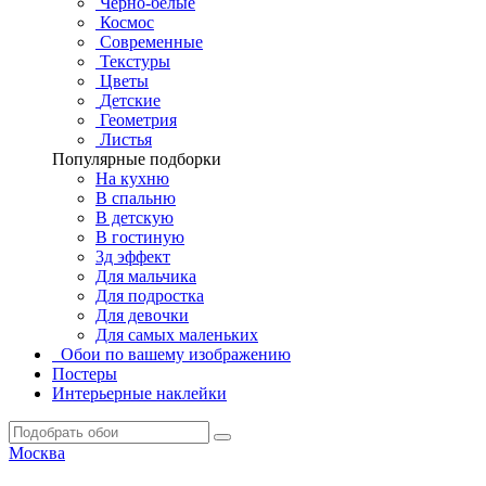
Черно-белые
Космос
Современные
Текстуры
Цветы
Детские
Геометрия
Листья
Популярные подборки
На кухню
В спальню
В детскую
В гостиную
3д эффект
Для мальчика
Для подростка
Для девочки
Для самых маленьких
Обои по вашему изображению
Постеры
Интерьерные наклейки
Москва