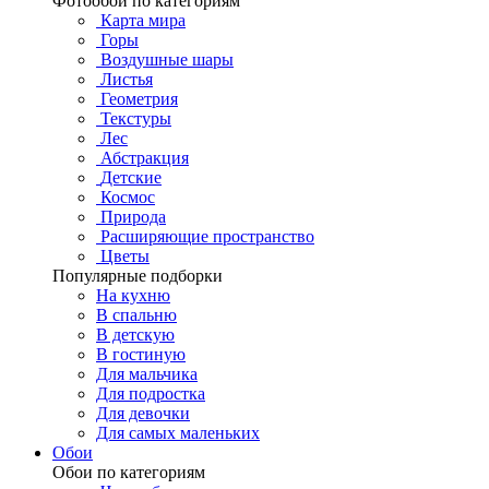
Фотообои по категориям
Карта мира
Горы
Воздушные шары
Листья
Геометрия
Текстуры
Лес
Абстракция
Детские
Космос
Природа
Расширяющие пространство
Цветы
Популярные подборки
На кухню
В спальню
В детскую
В гостиную
Для мальчика
Для подростка
Для девочки
Для самых маленьких
Обои
Обои по категориям