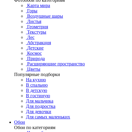
Фотообои по категориям
Карта мира
Горы
Воздушные шары
Листья
Геометрия
Текстуры
Лес
Абстракция
Детские
Космос
Природа
Расширяющие пространство
Цветы
Популярные подборки
На кухню
В спальню
В детскую
В гостиную
Для мальчика
Для подростка
Для девочки
Для самых маленьких
Обои
Обои по категориям