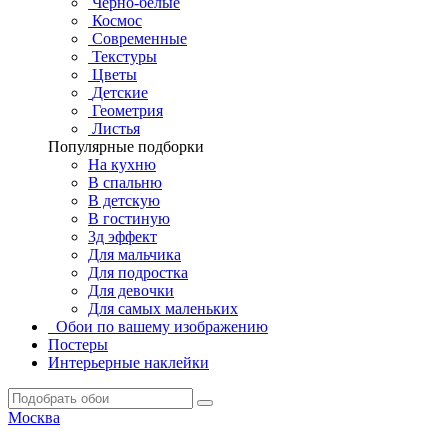
Черно-белые
Космос
Современные
Текстуры
Цветы
Детские
Геометрия
Листья
Популярные подборки
На кухню
В спальню
В детскую
В гостиную
3д эффект
Для мальчика
Для подростка
Для девочки
Для самых маленьких
Обои по вашему изображению
Постеры
Интерьерные наклейки
Москва