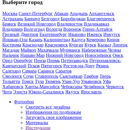
Выберите город
Москва
Санкт-Петербург
Абакан
Анадырь
Архангельск
Астрахань
Барнаул
Белгород
Биробиджан
Благовещенск
Брянск
Великий Новгород
Владивосток
Владикавказ
Владимир
Волгоград
Вологда
Воронеж
Горно-Алтайск
Грозный
Дмитров
Екатеринбург
Иваново
Ижевск
Иркутск
Йошкар-Ола
Казань
Калининград
Калуга
Кемерово
Киров
Кострома
Краснодар
Красноярск
Курган
Курск
Кызыл
Липецк
Магадан
Майкоп
Махачкала
Мурманск
Набережные Челны
Нальчик
Нарьян-Мар
Нижний Новгород
Новосибирск
Омск
Орел
Оренбург
Пенза
Пермь
Петрозаводск
Петропавловск-
Камчатский
Псков
Пятигорск
Ростов-на-Дону
Рязань
Салехард
Самара
Саранск
Саратов
Смоленск
Сочи
Ставрополь
Сыктывкар
Тамбов
Тверь
Тольятти
Томск
Тула
Тюмень
Улан-Удэ
Ульяновск
Уфа
Хабаровск
Ханты-Мансийск
Чебоксары
Челябинск
Черкесск
Чита
Элиста
Южно-Сахалинск
Якутск
Ярославль
Фотообои
Смотреть все дизайны
Изображения по подборкам
Загрузить свое изображение
Материалы
Инструкции