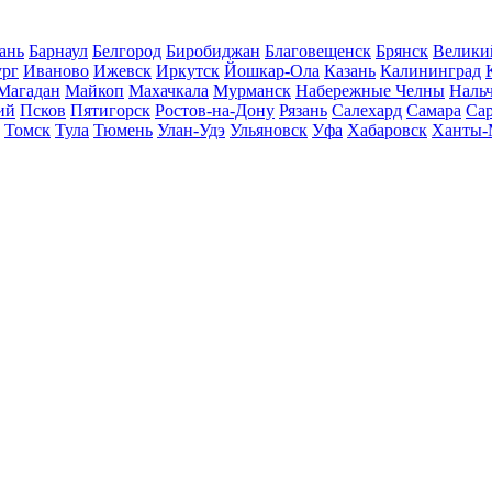
ань
Барнаул
Белгород
Биробиджан
Благовещенск
Брянск
Велики
ург
Иваново
Ижевск
Иркутск
Йошкар-Ола
Казань
Калининград
Магадан
Майкоп
Махачкала
Мурманск
Набережные Челны
Наль
ий
Псков
Пятигорск
Ростов-на-Дону
Рязань
Салехард
Самара
Са
Томск
Тула
Тюмень
Улан-Удэ
Ульяновск
Уфа
Хабаровск
Ханты-