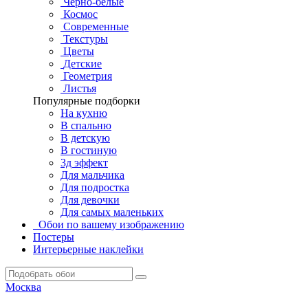
Черно-белые
Космос
Современные
Текстуры
Цветы
Детские
Геометрия
Листья
Популярные подборки
На кухню
В спальню
В детскую
В гостиную
3д эффект
Для мальчика
Для подростка
Для девочки
Для самых маленьких
Обои по вашему изображению
Постеры
Интерьерные наклейки
Москва