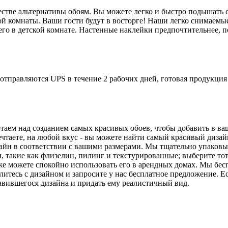
стве альтернативы обоям. Вы можете легко и быстро подышать 
кой комнаты. Ваши гости будут в восторге! Наши легко снимаем
его в детской комнате. Настенные наклейки предпочтительнее, п
отправляются UPS в течение 2 рабочих дней, готовая продукция 
таем над созданием самых красивых обоев, чтобы добавить в в
ечтаете, на любой вкус - вы можете найти самый красивый дизай
йн в соответствии с вашими размерами. Мы тщательно упаковыва
 такие как флизелин, пилинг и текстурированные; выберите тот
же можете спокойно использовать его в арендных домах. Мы бес
литесь с дизайном и запросите у нас бесплатное предложение. Е
авившегося дизайна и придать ему реалистичный вид.