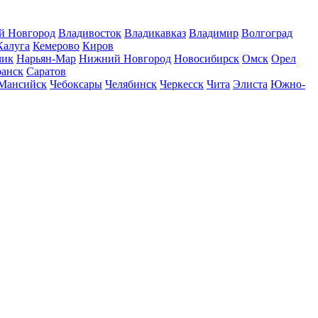
й Новгород
Владивосток
Владикавказ
Владимир
Волгоград
Калуга
Кемерово
Киров
чик
Нарьян-Мар
Нижний Новгород
Новосибирск
Омск
Орел
ранск
Саратов
Мансийск
Чебоксары
Челябинск
Черкесск
Чита
Элиста
Южно-