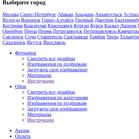
Выберите город
Москва
Санкт-Петербург
Абакан
Анадырь
Архангельск
Астрах
Вологда
Воронеж
Горно-Алтайск
Грозный
Дмитров
Екатеринб
Кострома
Краснодар
Красноярск
Курган
Курск
Кызыл
Липецк
Оренбург
Пенза
Пермь
Петрозаводск
Петропавловск-Камчатск
Смоленск
Сочи
Ставрополь
Сыктывкар
Тамбов
Тверь
Тольятти
Сахалинск
Якутск
Ярославль
Фотообои
Смотреть все дизайны
Изображения по подборкам
Загрузить свое изображение
Материалы
Инструкции
Обои
Смотреть все дизайны
Изображения по категориям
Изображения по подборкам
Загрузить свое изображение
Материалы
Инструкции
Акции
Оплата