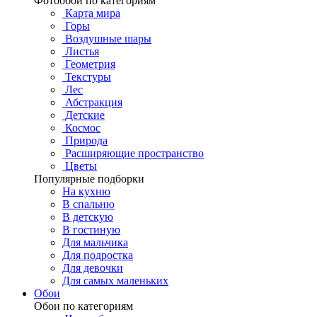
Фотообои по категориям
Карта мира
Горы
Воздушные шары
Листья
Геометрия
Текстуры
Лес
Абстракция
Детские
Космос
Природа
Расширяющие пространство
Цветы
Популярные подборки
На кухню
В спальню
В детскую
В гостиную
Для мальчика
Для подростка
Для девочки
Для самых маленьких
Обои
Обои по категориям