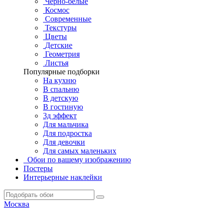
Черно-белые
Космос
Современные
Текстуры
Цветы
Детские
Геометрия
Листья
Популярные подборки
На кухню
В спальню
В детскую
В гостиную
3д эффект
Для мальчика
Для подростка
Для девочки
Для самых маленьких
Обои по вашему изображению
Постеры
Интерьерные наклейки
Москва