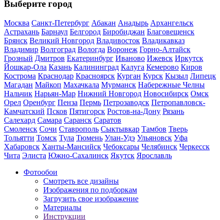
Выберите город
Москва
Санкт-Петербург
Абакан
Анадырь
Архангельск
Астрахань
Барнаул
Белгород
Биробиджан
Благовещенск
Брянск
Великий Новгород
Владивосток
Владикавказ
Владимир
Волгоград
Вологда
Воронеж
Горно-Алтайск
Грозный
Дмитров
Екатеринбург
Иваново
Ижевск
Иркутск
Йошкар-Ола
Казань
Калининград
Калуга
Кемерово
Киров
Кострома
Краснодар
Красноярск
Курган
Курск
Кызыл
Липецк
Магадан
Майкоп
Махачкала
Мурманск
Набережные Челны
Нальчик
Нарьян-Мар
Нижний Новгород
Новосибирск
Омск
Орел
Оренбург
Пенза
Пермь
Петрозаводск
Петропавловск-
Камчатский
Псков
Пятигорск
Ростов-на-Дону
Рязань
Салехард
Самара
Саранск
Саратов
Смоленск
Сочи
Ставрополь
Сыктывкар
Тамбов
Тверь
Тольятти
Томск
Тула
Тюмень
Улан-Удэ
Ульяновск
Уфа
Хабаровск
Ханты-Мансийск
Чебоксары
Челябинск
Черкесск
Чита
Элиста
Южно-Сахалинск
Якутск
Ярославль
Фотообои
Смотреть все дизайны
Изображения по подборкам
Загрузить свое изображение
Материалы
Инструкции