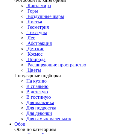
Фотообои по категориям
Карта мира
Горы
Воздушные шары
Листья
Геометрия
Текстуры
Лес
Абстракция
Детские
Космос
Природа
Расширяющие пространство
Цветы
Популярные подборки
На кухню
В спальню
В детскую
В гостиную
Для мальчика
Для подростка
Для девочки
Для самых маленьких
Обои
Обои по категориям