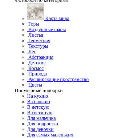
Фотообои по категориям
Карта мира
Горы
Воздушные шары
Листья
Геометрия
Текстуры
Лес
Абстракция
Детские
Космос
Природа
Расширяющие пространство
Цветы
Популярные подборки
На кухню
В спальню
В детскую
В гостиную
Для мальчика
Для подростка
Для девочки
Для самых маленьких