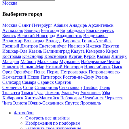
Москва
Выберите город
Москва
Санкт-Петербург
Абакан
Анадырь
Архангельск
Астрахань
Барнаул
Белгород
Биробиджан
Благовещенск
Брянск
Великий Новгород
Владивосток
Владикавказ
Владимир
Волгоград
Вологда
Воронеж
Горно-Алтайск
Грозный
Дмитров
Екатеринбург
Иваново
Ижевск
Иркутск
Йошкар-Ола
Казань
Калининград
Калуга
Кемерово
Киров
Кострома
Краснодар
Красноярск
Курган
Курск
Кызыл
Липецк
Магадан
Майкоп
Махачкала
Мурманск
Набережные Челны
Нальчик
Нарьян-Мар
Нижний Новгород
Новосибирск
Омск
Орел
Оренбург
Пенза
Пермь
Петрозаводск
Петропавловск-
Камчатский
Псков
Пятигорск
Ростов-на-Дону
Рязань
Салехард
Самара
Саранск
Саратов
Смоленск
Сочи
Ставрополь
Сыктывкар
Тамбов
Тверь
Тольятти
Томск
Тула
Тюмень
Улан-Удэ
Ульяновск
Уфа
Хабаровск
Ханты-Мансийск
Чебоксары
Челябинск
Черкесск
Чита
Элиста
Южно-Сахалинск
Якутск
Ярославль
Фотообои
Смотреть все дизайны
Изображения по подборкам
Загрузить свое изображение